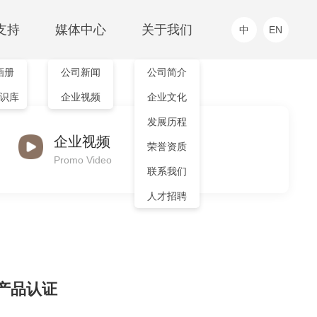
支持
媒体中心
关于我们
中
EN
画册
公司新闻
公司简介
工业级传感器及仪器仪表
智能单品
识库
企业视频
企业文化
EXERGEN(代理)
高温测温仪
产品中心
发展历程
MHT系列
企业视频
IRTH系列
荣誉资质
Promo Video
联系我们
人才招聘
产品认证