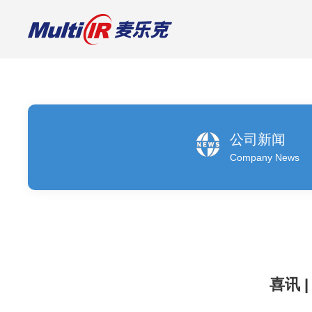
光学特征敏感元件
红外滤光片
可见光滤光片
现货样品
公司新闻
Company News
定制
定制
红外宽带滤光片
减反射滤光片AR / AR+AFG
红外窄带滤光片
带通滤光片BP
红外长通滤光片
日夜两用滤光片
红外短通滤光片
分光滤光片
红外分束片
中性密度滤光片
红外增透膜
高反滤光片
其他特殊应用滤光片
长通滤光片
滤光片+管帽封装
二向色镜
喜讯
DLC镀膜