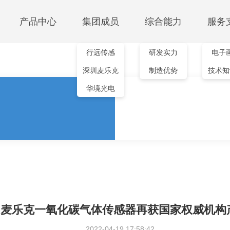
产品中心
集团成员
综合能力
服务
行远传感
研发实力
电子
红外传感模组
深圳麦乐克
制造优势
技术知
测温模组
气体检测
非制冷红外机芯
华境光电
MTI103-640
红外测温模组
二氧化碳模组
MTI104-640
GS302M-S
GS302M-SD
GS302M-S01
PM2.5颗粒物模组
PMS100B
PMS200B/C
多合一空气质量模组
GS502M-C
 | 麦乐克一氧化碳气体传感器再获国家权威机构
2022-04-19 17:58:42