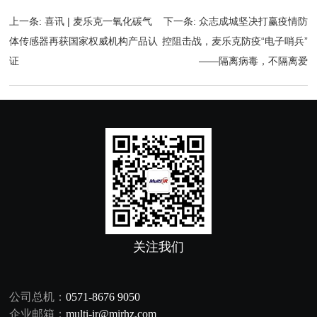
上一条:
喜讯 | 麦乐克一氧化碳气
下一条:
众志成城坚决打赢疫情防
体传感器再获国家权威机构产品认
控阻击战，麦乐克防疫“电子哨兵”
证
——隔离病毒，不隔离爱
关注我们
公司总机：
0571-8676 9050
企业邮箱：
multi-ir@mirhz.com