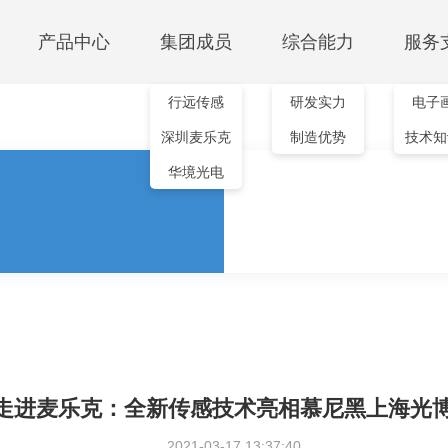
产品中心
集团成员
综合能力
服务
行远传感
研发实力
电子
红外传感模组
深圳麦乐克
制造优势
技术知
测温模组
气体检测
非制冷红外机芯
华境光电
MTI103-640
红外测温模组
二氧化碳模组
MTI104-640
GS302M-S
GS302M-SD
GS302M-S01
PM2.5颗粒物模组
PMS100B
PMS200B/C
多合一空气质量模组
GS502M-C
走进麦乐克：全新传感技术亮相慕尼黑上海光
2021-03-17 13:37:40