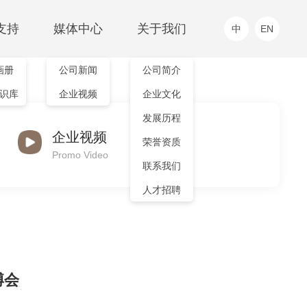
支持
媒体中心
关于我们
中
EN
画册
公司新闻
公司简介
工业级传感器及仪器仪表
智能单品
识库
企业视频
企业文化
EXERGEN(代理)
高温测温仪
产品中心
发展历程
MHT系列
企业视频
IRTH系列
荣誉资质
Promo Video
联系我们
人才招聘
博会