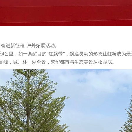
 奋进新征程”户外拓展活动。
长4公里，如一条醒目的“红飘带”，飘逸灵动的形态让虹桥成为
高峰，城、林、湖全景，繁华都市与生态美景尽收眼底。