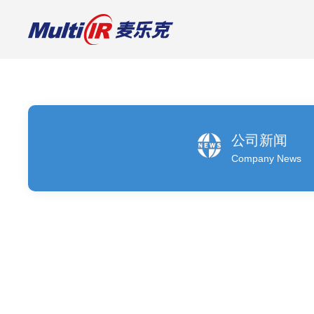
光学特征敏感元件
红外滤光片
可见光滤光片
现货样品
公司新闻
Company News
定制
定制
红外宽带滤光片
减反射滤光片AR / AR+AFG
红外窄带滤光片
带通滤光片BP
红外长通滤光片
日夜两用滤光片
红外短通滤光片
分光滤光片
红外分束片
中性密度滤光片
红外增透膜
高反滤光片
其他特殊应用滤光片
长通滤光片
滤光片+管帽封装
二向色镜
DLC镀膜