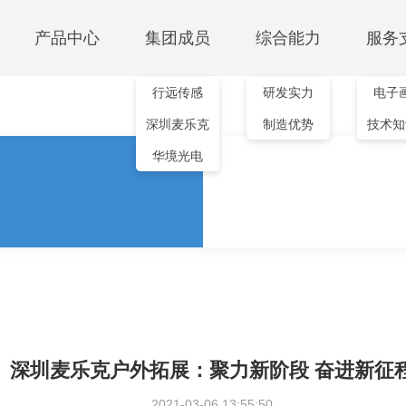
产品中心
集团成员
综合能力
服务
行远传感
研发实力
电子
红外传感模组
深圳麦乐克
制造优势
技术知
测温模组
气体检测
非制冷红外机芯
华境光电
MTI103-640
红外测温模组
二氧化碳模组
MTI104-640
GS302M-S
GS302M-SD
GS302M-S01
PM2.5颗粒物模组
PMS100B
PMS200B/C
多合一空气质量模组
GS502M-C
深圳麦乐克户外拓展：聚力新阶段 奋进新征
2021-03-06 13:55:50