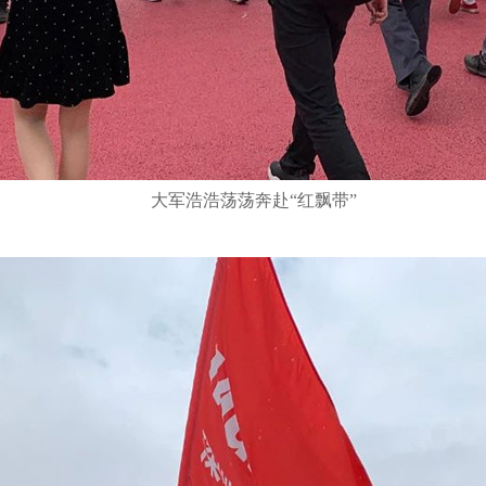
大军浩浩荡荡奔赴“红飘带”