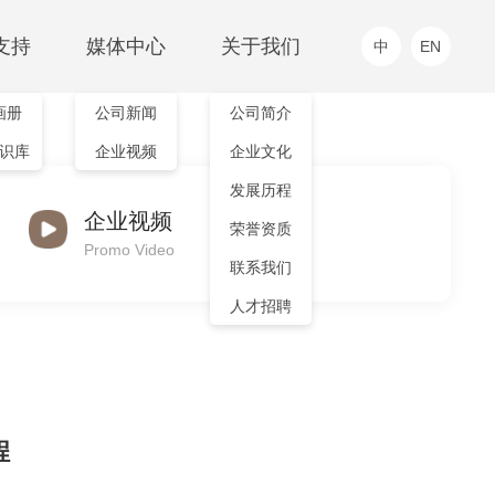
支持
媒体中心
关于我们
中
EN
画册
公司新闻
公司简介
工业级传感器及仪器仪表
智能单品
识库
企业视频
企业文化
EXERGEN(代理)
高温测温仪
产品中心
发展历程
MHT系列
企业视频
IRTH系列
荣誉资质
Promo Video
联系我们
人才招聘
程