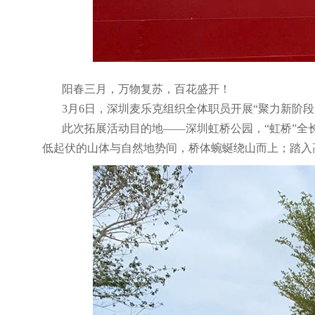
阳春三月，万物复苏，百花盛开！
3月6日，深圳麦乐克组织全体职员开展“聚力新阶段
此次拓展活动目的地——深圳虹桥公园，“虹桥”全
低起伏的山体与自然地势间，桥体蜿蜒绕山而上；踏入