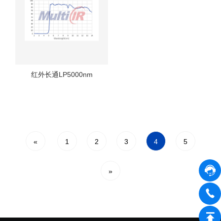
红外长通LP5000nm
«
1
2
3
4
5
»