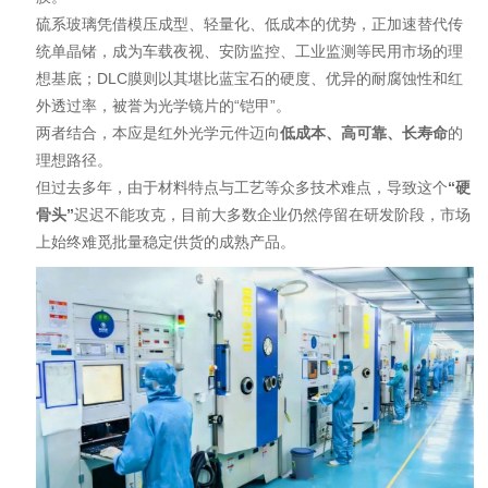
硫系玻璃凭借模压成型、轻量化、低成本的优势，正加速替代传
统单晶锗，成为车载夜视、安防监控、工业监测等民用市场的理
想基底；DLC膜则以其堪比蓝宝石的硬度、优异的耐腐蚀性和红
外透过率，被誉为光学镜片的“铠甲”。
两者结合，本应是红外光学元件迈向
低成本、高可靠、长寿命
的
理想路径。
但过去多年，由于材料特点与工艺等众多技术难点，导致这个
“硬
骨头”
迟迟不能攻克，目前大多数企业仍然停留在研发阶段，市场
上始终难觅批量稳定供货的成熟产品。