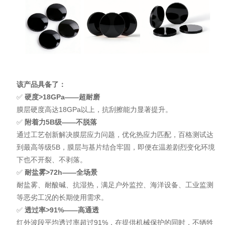
该产品具备了：
✅
硬度>18GPa——超耐磨
膜层硬度高达18GPa以上，抗刮擦能力显著提升。
✅
附着力5B级——不脱落
通过工艺创新解决膜层应力问题，优化热应力匹配，百格测试达
到最高等级5B，膜层与基片结合牢固，即便在温差剧烈变化环境
下也不开裂、不剥落。
✅
耐盐雾>72h——全场景
耐盐雾、耐酸碱、抗湿热，满足户外监控、海洋设备、工业监测
等恶劣工况的长期使用需求。
✅
透过率>91%——高通透
红外波段平均透过率超过91%，在提供机械保护的同时，不牺牲