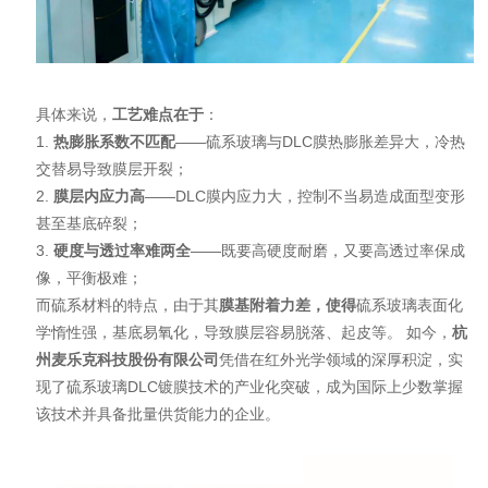
具体来说，
工艺难点在于
：
1.
热膨胀系数不匹配
——硫系玻璃与DLC膜热膨胀差异大，冷热
交替易导致膜层开裂；
2.
膜层内应力高
——DLC膜内应力大，控制不当易造成面型变形
甚至基底碎裂；
3.
硬度与透过率难两全
——既要高硬度耐磨，又要高透过率保成
像，平衡极难；
而硫系材料的特点，由于其
膜基附着力差，使得
硫系玻璃表面化
学惰性强，基底易氧化，导致膜层容易脱落、起皮等。 如今，
杭
州麦乐克科技股份有限公司
凭借在红外光学领域的深厚积淀，实
现了硫系玻璃DLC镀膜技术的产业化突破，成为国际上少数掌握
该技术并具备批量供货能力的企业。