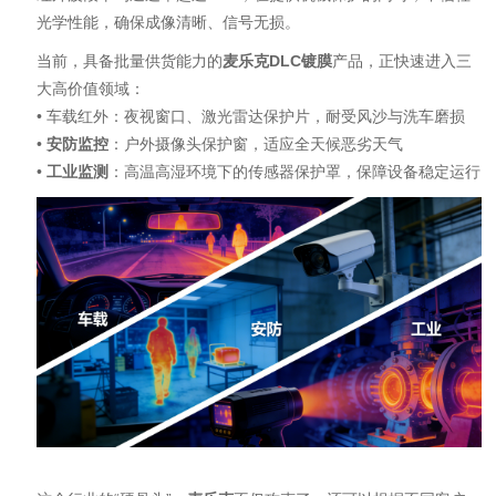
光学性能，确保成像清晰、信号无损。
当前，具备批量供货能力的
麦乐克DLC镀膜
产品，正快速进入三
大高价值领域：
• 车载红外：夜视窗口、激光雷达保护片，耐受风沙与洗车磨损
•
安防监控
：户外摄像头保护窗，适应全天候恶劣天气
•
工业监测
：高温高湿环境下的传感器保护罩，保障设备稳定运行