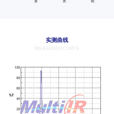
者
类
制
实测曲线
MEASURED CURVE