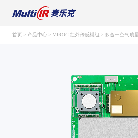
首页
>
产品中心
>
MIROC 红外传感模组
>
多合一空气质
光学特征敏感元件
红外滤光片
可见光滤光片
现货样品
定制
定制
红外宽带滤光片
减反射滤光片AR / AR+AFG
红外窄带滤光片
带通滤光片BP
红外长通滤光片
日夜两用滤光片
红外短通滤光片
分光滤光片
红外分束片
中性密度滤光片
红外增透膜
高反滤光片
其他特殊应用滤光片
长通滤光片
滤光片+管帽封装
二向色镜
DLC镀膜