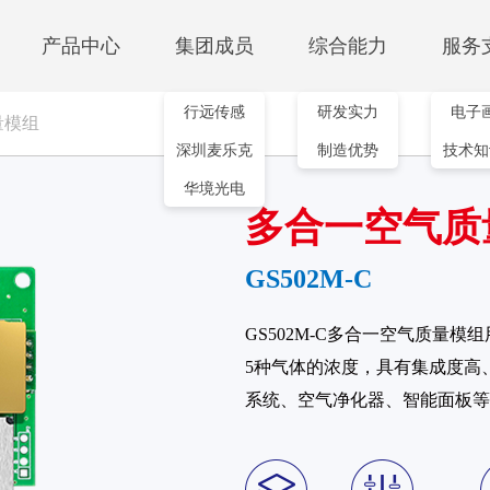
产品中心
集团成员
综合能力
服务
行远传感
研发实力
电子
量模组
红外传感模组
深圳麦乐克
制造优势
技术知
测温模组
气体检测
非制冷红外机芯
华境光电
MTI103-640
红外测温模组
二氧化碳模组
多合一空气质
MTI104-640
GS302M-S
GS302M-SD
GS502M-C
GS302M-S01
PM2.5颗粒物模组
GS502M-C多合一空气质量模
PMS100B
5种气体的浓度，具有集成度高
PMS200B/C
系统、空气净化器、智能面板等
多合一空气质量模组
GS502M-C