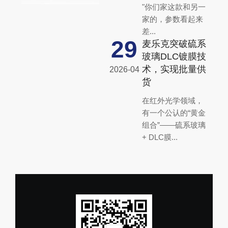
"你们家这款和另一
家的，参数看起来
差...
29
麦乐克突破硫系
玻璃DLC镀膜技
术，实现批量供
2026-04
货
在红外光学领域，
有一个公认的“黄金
组合”——硫系玻璃
+ DLC膜...